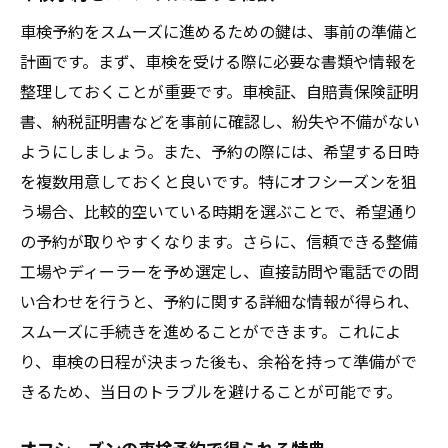
車検予約をスムーズに進めるための鍵は、事前の準備と
効率的な予約方法で時間をセーブ
計画です。まず、車検を受ける際に必要な書類や情報を
車検のスムーズな進行を助ける予約術
整理しておくことが重要です。車検証、自賠責保険証明
費用節約！オフシーズンに車検を予約するコツ
書、納税証明書などを事前に確認し、紛失や不備がない
費用を抑えるための予約タイミング
ようにしましょう。また、予約の際には、希望する日時
予約の際に見逃せない費用節約ポイント
を複数用意しておくと良いです。特にオフシーズンを狙
オフシーズンでの費用削減テクニック
う場合、比較的空いている時期を選ぶことで、希望通り
料金の安い時期を狙うための計画
の予約が取りやすくなります。さらに、信頼できる整備
工場やディーラーを予め選定し、直接訪問や電話での問
無駄な出費を防ぐ予約のコツ
い合わせを行うと、予約に関する詳細な情報が得られ、
車検のストレスを軽減するオフシーズン活用法
スムーズに手続きを進めることができます。これによ
ストレスフリーな車検を実現するために
り、車検の日程が決まった後も、余裕を持って準備がで
オフシーズンの時間的余裕を活用
きるため、当日のトラブルを避けることが可能です。
予約の際に心がけるストレス軽減策
計画的な予約がもたらす安心感