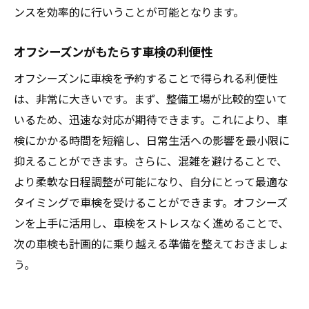
重要なポイントを押さえたオフシーズン予
ンスを効率的に行いうことが可能となります。
約
オフシーズンがもたらす車検の利便性
オフシーズンの利点を最大限に活用する方
法
オフシーズンに車検を予約することで得られる利便性
予約の際に見逃せない活用テクニック
は、非常に大きいです。まず、整備工場が比較的空いて
車検をスムーズに進めるための知識
いるため、迅速な対応が期待できます。これにより、車
検にかかる時間を短縮し、日常生活への影響を最小限に
オフシーズンの予約で押さえておきたいポ
抑えることができます。さらに、混雑を避けることで、
イント
より柔軟な日程調整が可能になり、自分にとって最適な
車検の効率化に役立つオフシーズンの知識
タイミングで車検を受けることができます。オフシーズ
ンを上手に活用し、車検をストレスなく進めることで、
次の車検も計画的に乗り越える準備を整えておきましょ
う。