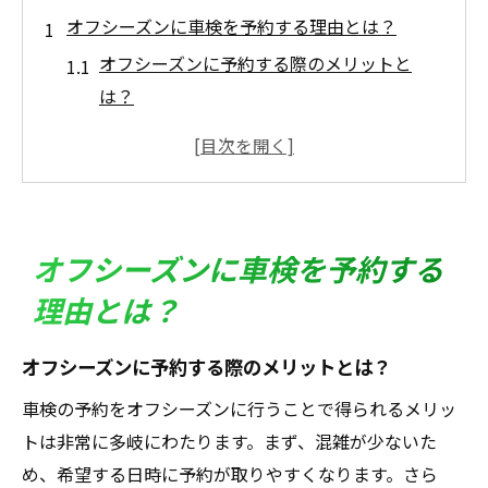
オフシーズンに車検を予約する理由とは？
オフシーズンに予約する際のメリットと
は？
混雑を避けられる季節選びのポイント
車検予約をスムーズに進める秘訣
オフシーズンの車検予約で得られる特典
車検予約のタイミングを見極める方法
オフシーズンに車検を予約する
オフシーズンがもたらす車検の利便性
理由とは？
車検の予約はオフシーズンが狙い目！そのポイ
ントを解説
オフシーズンに予約する際のメリットとは？
最適な予約時期を知るためのヒント
車検の予約をオフシーズンに行うことで得られるメリッ
混雑の少ない時期を狙う理由
トは非常に多岐にわたります。まず、混雑が少ないた
効率的に予約を進めるためのポイント
め、希望する日時に予約が取りやすくなります。さら