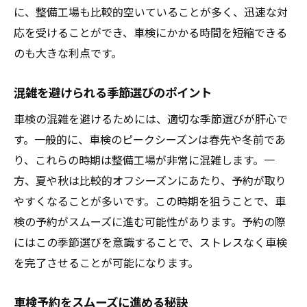
オフシーズンの車検計画を立てるステップ
に、整備工場も比較的空いていることが多く、迅速な対
車検予約の際に考慮すべき時期選び
応を受けることができ、車検にかかる時間を短縮できる
のも大きな利点です。
オフシーズンに車検を予約するメリットを探る
車検の時間を短縮するための方法
混雑を避けられる季節選びのポイント
スムーズな車検のためのオフシーズン活用
車検の混雑を避けるためには、適切な季節選びが肝心で
術
す。一般的に、車検のピークシーズンは春先や冬前であ
予約の取りやすさがもたらす安心感
り、これらの時期は整備工場が非常に混雑します。一
オフシーズンの予約で得られる利点
方、夏や秋は比較的オフシーズンにあたり、予約が取り
車検予約で優先したいメリットとは
やすくなることが多いです。この時期を狙うことで、車
混雑を避ける車検の賢い予約方法
検の予約がスムーズに進む可能性があります。予約の際
ピーク時期を避けるための戦略
にはこの季節選びを意識することで、ストレスなく車検
車検予約の計画を立てるコツ
を完了させることが可能になります。
混雑を避けるための予約テクニック
車検予約をスムーズに進める秘訣
早めに予約することで得られる利点