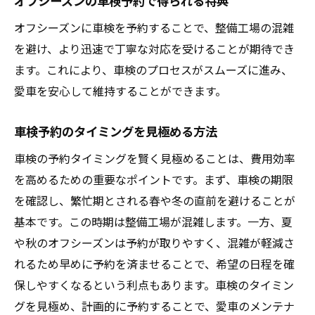
オフシーズンの車検予約で得られる特典
効率的な予約でストレスを最小限に
オフシーズンに車検を予約することで、整備工場の混雑
車検のスムーズな進行をサポートするポイ
を避け、より迅速で丁寧な対応を受けることが期待でき
ント
ます。これにより、車検のプロセスがスムーズに進み、
効率的に車検を受けるためのオフシーズン活用
愛車を安心して維持することができます。
術
車検予約のタイミングを見極める方法
車検の効率化を図るための戦略
オフシーズンにおける効率的な予約方法
車検の予約タイミングを賢く見極めることは、費用効率
を高めるための重要なポイントです。まず、車検の期限
時間を有効に使うための計画術
を確認し、繁忙期とされる春や冬の直前を避けることが
予約の際に考慮すべき効率化ポイント
基本です。この時期は整備工場が混雑します。一方、夏
車検のスムーズな進行を実現するヒント
や秋のオフシーズンは予約が取りやすく、混雑が軽減さ
オフシーズンの活用で効率を高める方法
れるため早めに予約を済ませることで、希望の日程を確
車検予約で知っておきたいオフシーズンの活用
保しやすくなるという利点もあります。車検のタイミン
ポイント
グを見極め、計画的に予約することで、愛車のメンテナ