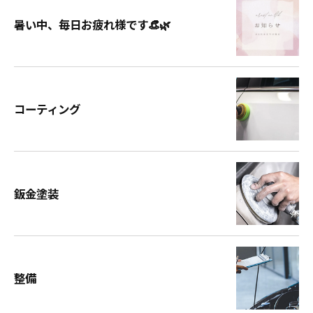
暑い中、毎日お疲れ様です👒🌿
コーティング
鈑金塗装
整備