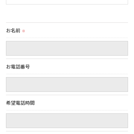
＜個人情報の提供について＞
当社ではお客様の同意を得た場合または法令に定め
られた場合を除き、
お名前
※
取得した個人情報を第三者に提供することはいたし
ません。
＜個人情報の委託について＞
お電話番号
当社では、利用目的の達成に必要な範囲において、
個人情報を外部に委託する場合があります。
これらの委託先に対しては個人情報保護契約等の措
置をとり、適切な監督を行います。
希望電話時間
＜個人情報の安全管理＞
当社では、個人情報の漏洩等がなされないよう、適