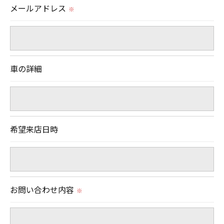
切に安全管理対策を実施します。
メールアドレス
※
＜個人情報を与えなかった場合に生じる結果＞
必要な情報を頂けない場合は、それに対応した当社
のサービスをご提供できない場合がございますので
車の詳細
予めご了承ください。
＜個人情報の開示･訂正・削除･利用停止の手続につ
いて＞
希望来店日時
当社では、お客様の個人情報の開示･訂正･削除・利
用停止の手続を定めさせて頂いております。
ご本人である事を確認のうえ、対応させて頂きま
す。
お問い合わせ内容
※
個人情報の開示･訂正･削除・利用停止の具体的手続
きにつきましては、お電話でお問合せ下さい。