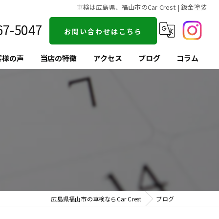
車検は広島県、福山市のCar Crest | 鈑金塗装
67-5047
お問い合わせはこちら
客様の声
当店の特徴
アクセス
ブログ
コラム
買取
査定
整備
鈑金塗装
コーティング
広島県福山市の車検ならCar Crest
ブログ