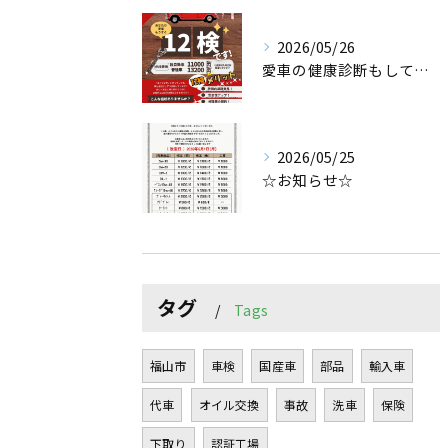
2026/05/26
愛車の健康診断もしてみませんか？
2026/05/25
☆お知らせ☆
タグ
Tags
福山市
車検
国産車
部品
輸入車
代車
オイル交換
事故
洗車
保険
下取り
認証工場